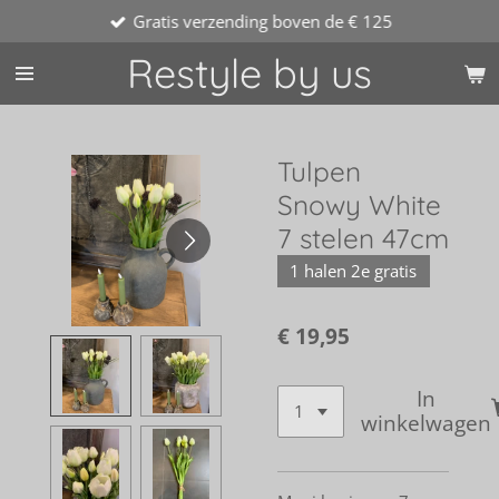
Gratis verzending boven de € 125
Ga
direct
Restyle by us
naar
de
hoofdinhoud
Tulpen
Snowy White
7 stelen 47cm
1 halen 2e gratis
€ 19,95
In
winkelwagen