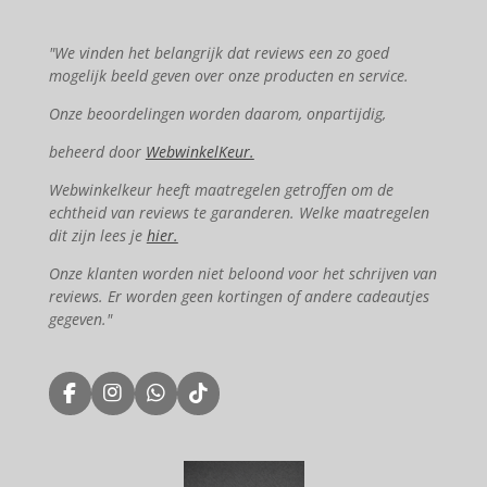
"We vinden het belangrijk dat reviews een zo goed
mogelijk beeld geven over onze producten en service.
Onze beoordelingen worden daarom, onpartijdig,
beheerd door
WebwinkelKeur.
Webwinkelkeur heeft maatregelen getroffen om de
echtheid van reviews te garanderen. Welke maatregelen
dit zijn lees je
hier.
Onze klanten worden niet beloond voor het schrijven van
reviews. Er worden geen kortingen of andere cadeautjes
gegeven."
F
I
W
T
a
n
h
i
c
s
a
k
e
t
t
T
b
a
s
o