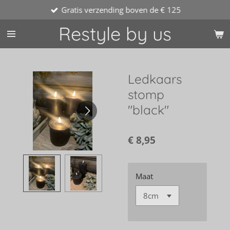
Gratis verzending boven de € 125
Ga
direct
Restyle by us
naar
de
hoofdinhoud
Ledkaars
stomp
"black"
€ 8,95
Maat