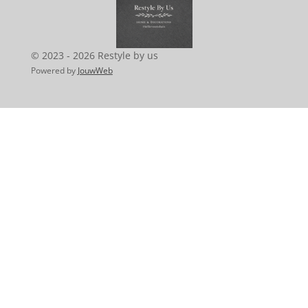
o
g
A
k
o
r
p
k
a
p
m
© 2023 - 2026 Restyle by us
Powered by
JouwWeb