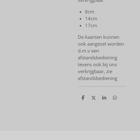
8cm
14cm
17cm
De kaarsen kunnen
ook aangezet worden
d.m.v een
afstandsbediening
tevens ook bij ons
verkrijgbaar, zie
afstandsbediening
D
D
S
D
e
e
h
e
l
e
a
l
e
l
r
e
n
e
n