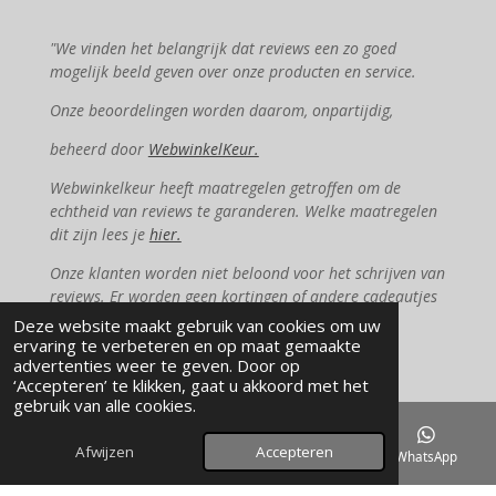
"We vinden het belangrijk dat reviews een zo goed
mogelijk beeld geven over onze producten en service.
Onze beoordelingen worden daarom, onpartijdig,
beheerd door
WebwinkelKeur.
Webwinkelkeur heeft maatregelen getroffen om de
echtheid van reviews te garanderen. Welke maatregelen
dit zijn lees je
hier.
Onze klanten worden niet beloond voor het schrijven van
reviews. Er worden geen kortingen of andere cadeautjes
gegeven."
Deze website maakt gebruik van cookies om uw
ervaring te verbeteren en op maat gemaakte
advertenties weer te geven. Door op
‘Accepteren’ te klikken, gaat u akkoord met het
F
I
W
T
gebruik van alle cookies.
a
n
h
i
c
s
a
k
Afwijzen
Accepteren
E-mailadres
Kaart
Instagram
WhatsApp
e
t
t
T
b
a
s
o