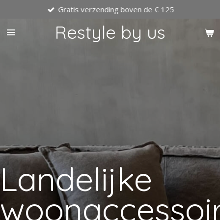
Gratis verzending boven de € 125
Ga
direct
Restyle by us
naar
de
hoofdinhoud
Landelijke
woonaccessoi