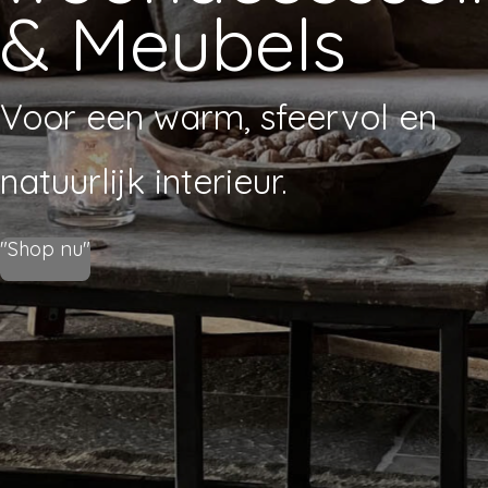
& Meubels
Voor een warm, sfeervol en
natuurlijk interieur.
"Shop nu"