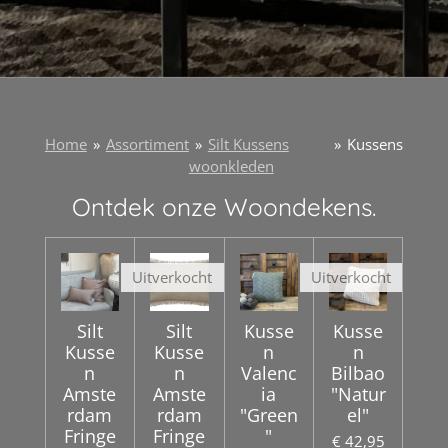
Home
»
Assortiment
»
Silt Kussens
»
Kussens
woonkleden
Ontdek onze Woondekens.
Uitverkocht
Uitverkocht
Silt
Silt
Kusse
Kusse
Kusse
Kusse
n
n
n
n
Valenc
Bilbao
Amste
Amste
ia
"Natur
rdam
rdam
"Green
el"
Fringe
Fringe
"
€ 42,95