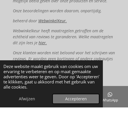
mogelijk beeld geven over onze producten en service.
Onze beoordelingen worden daarom, onpartijdig,
beheerd door
WebwinkelKeur.
Webwinkelkeur heeft maatregelen getroffen om de
echtheid van reviews te garanderen. Welke maatregelen
dit zijn lees je
hier.
Onze klanten worden niet beloond voor het schrijven van
reviews. Er worden geen kortingen of andere cadeautjes
gegeven."
Deze website maakt gebruik van cookies om uw
ervaring te verbeteren en op maat gemaakte
advertenties weer te geven. Door op ‘Accepteren’
te klikken, gaat u akkoord met het gebruik van
F
I
W
T
alle cookies.
a
n
h
i
c
s
a
k
Afwijzen
Accepteren
E-mailadres
Kaart
Instagram
WhatsApp
e
t
t
T
b
a
s
o
o
g
A
k
o
r
p
k
a
p
m