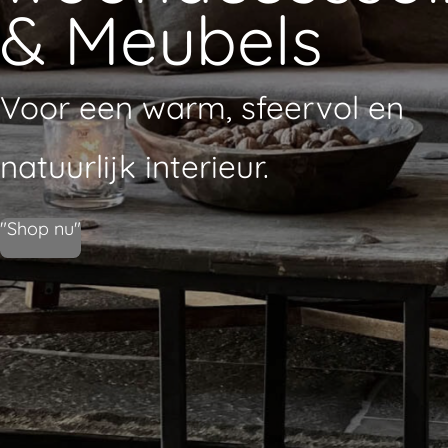
& Meubels
Voor een warm, sfeervol en
natuurlijk interieur.
"Shop nu"