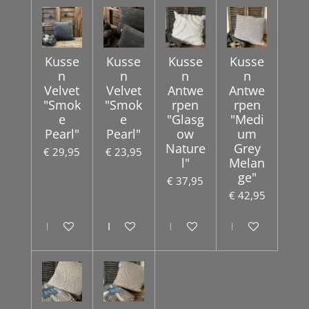
Kusse
Kusse
Kusse
Kusse
n
n
n
n
Velvet
Velvet
Antwe
Antwe
"Smok
"Smok
rpen
rpen
e
e
"Glasg
"Medi
Pearl"
Pearl"
ow
um
Nature
Grey
€ 29,95
€ 23,95
l"
Melan
ge"
€ 37,95
€ 42,95
In winkelwagen
In winkelwagen
In winkelwagen
In winkelwagen