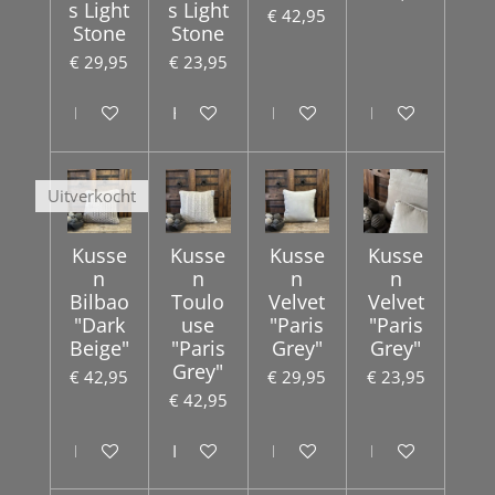
s Light
s Light
€ 42,95
Stone
Stone
€ 29,95
€ 23,95
In winkelwagen
Houd mij op de hoogte
In winkelwagen
Houd mij op de
Uitverkocht
Kusse
Kusse
Kusse
Kusse
n
n
n
n
Bilbao
Toulo
Velvet
Velvet
"Dark
use
"Paris
"Paris
Beige"
"Paris
Grey"
Grey"
Grey"
€ 42,95
€ 29,95
€ 23,95
€ 42,95
Houd mij op de hoogte
In winkelwagen
In winkelwagen
In winkelwagen