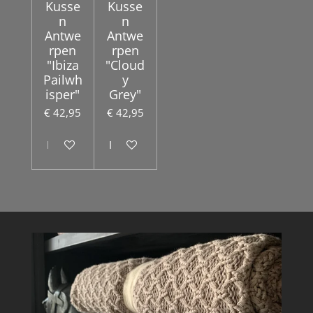
Kusse
Kusse
n
n
Antwe
Antwe
rpen
rpen
"Ibiza
"Cloud
Pailwh
y
isper"
Grey"
€ 42,95
€ 42,95
In winkelwagen
In winkelwagen