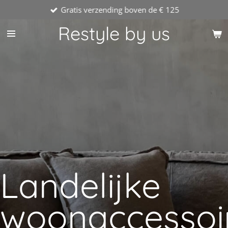
Gratis verzending boven de € 125
Ga
direct
Restyle by us
naar
de
hoofdinhoud
Landelijke
woonaccessoi