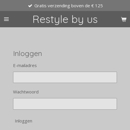
Gratis verzending boven de € 125
Ga
direct
Restyle by us
naar
de
hoofdinhoud
Inloggen
E-mailadres
Wachtwoord
Inloggen