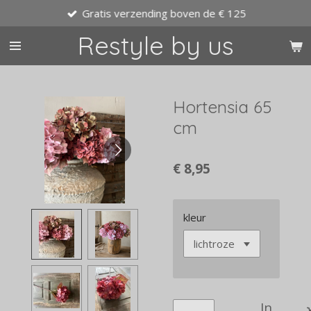
Gratis verzending boven de € 125
Ga
direct
Restyle by us
naar
de
hoofdinhoud
Hortensia 65
cm
€ 8,95
kleur
In