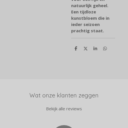
natuurlijk geheel.
Een tijdloze
kunstbloem die in
ieder seizoen
prachtig staat.
D
D
S
D
e
e
h
e
l
e
a
l
e
l
r
e
n
e
n
Wat onze klanten zeggen
Bekijk alle reviews