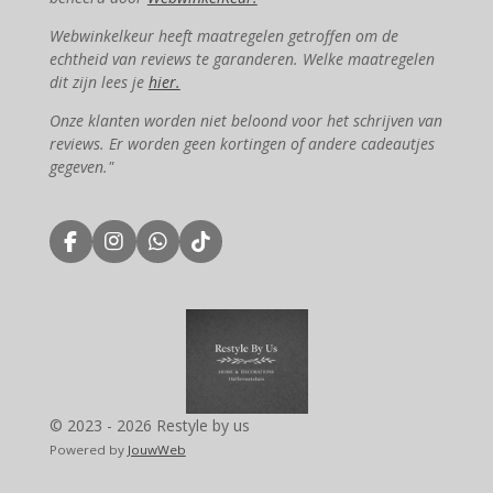
Webwinkelkeur heeft maatregelen getroffen om de
echtheid van reviews te garanderen. Welke maatregelen
dit zijn lees je
hier.
Onze klanten worden niet beloond voor het schrijven van
reviews. Er worden geen kortingen of andere cadeautjes
gegeven."
F
I
W
T
a
n
h
i
c
s
a
k
e
t
t
T
b
a
s
o
o
g
A
k
o
r
p
k
a
p
m
© 2023 - 2026 Restyle by us
Powered by
JouwWeb