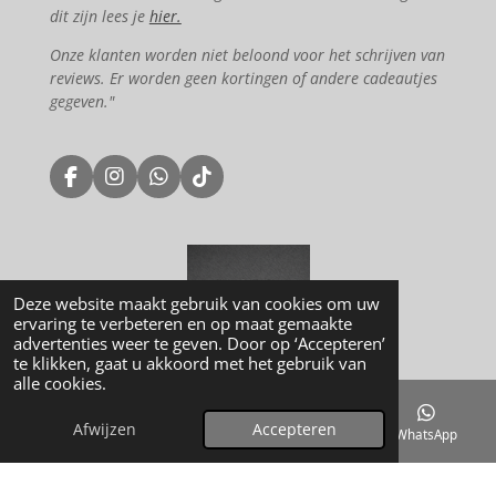
dit zijn lees je
hier.
Onze klanten worden niet beloond voor het schrijven van
reviews. Er worden geen kortingen of andere cadeautjes
gegeven."
F
I
W
T
a
n
h
i
c
s
a
k
e
t
t
T
b
a
s
o
o
g
A
k
Deze website maakt gebruik van cookies om uw
o
r
p
ervaring te verbeteren en op maat gemaakte
k
a
p
advertenties weer te geven. Door op ‘Accepteren’
m
© 2023 - 2026 Restyle by us
te klikken, gaat u akkoord met het gebruik van
alle cookies.
Powered by
JouwWeb
Afwijzen
Accepteren
E-mailadres
Kaart
Instagram
WhatsApp