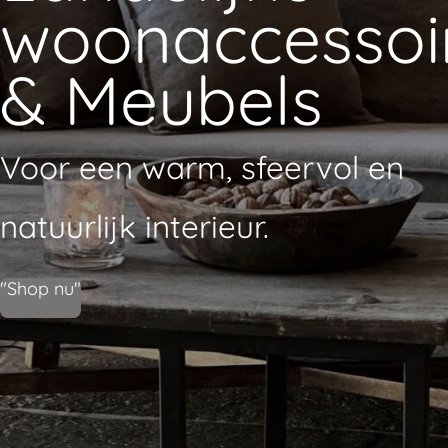
woonaccessoi
& Meubels
Voor een warm, sfeervol en
natuurlijk interieur.
"Shop nu"